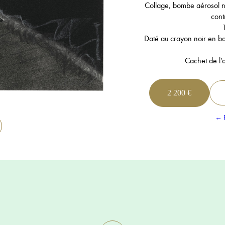
Collage, bombe aérosol no
cont
Daté au crayon noir en 
Cachet de l’a
2 200 €
← R