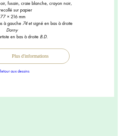
ir, fusain, craie blanche, crayon noir,
recollé sur papier
177 × 216 mm
bas à gauche
74
et signé en bas à droite
Dorny
rtiste en bas à droite
B.D.
Plus d'informations
etour aux dessins