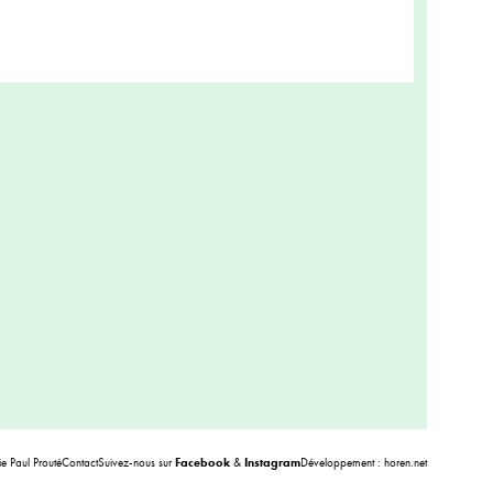
 Paul Prouté
Contact
Suivez-nous sur
Facebook
&
Instagram
Développement :
horen.net