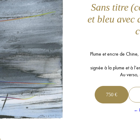
Sans titre (
et bleu avec
c
Plume et encre de Chine, l
signée à la plume et à l’
Au verso,
750 €
← R