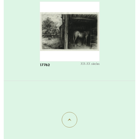
XIX-XX siècles
17762