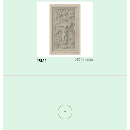
XIX-XX siècles
15134