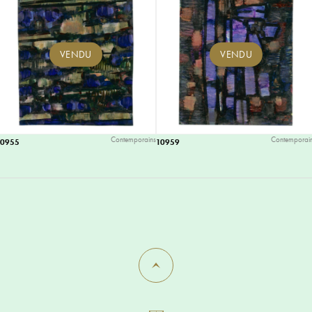
VENDU
VENDU
Contemporains
Contemporai
10955
10959