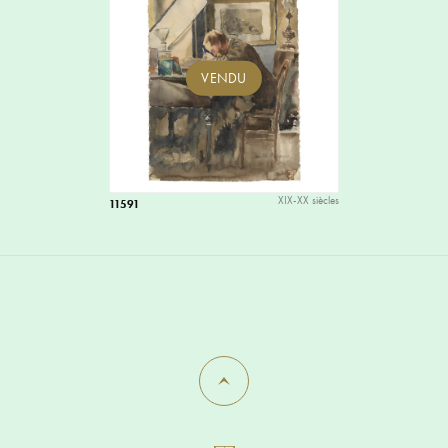
VENDU
XIX-XX siècles
11591