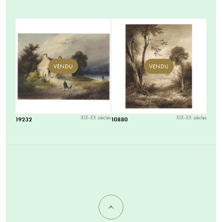
VENDU
VENDU
XIX-XX siècles
XIX-XX siècles
19232
10880