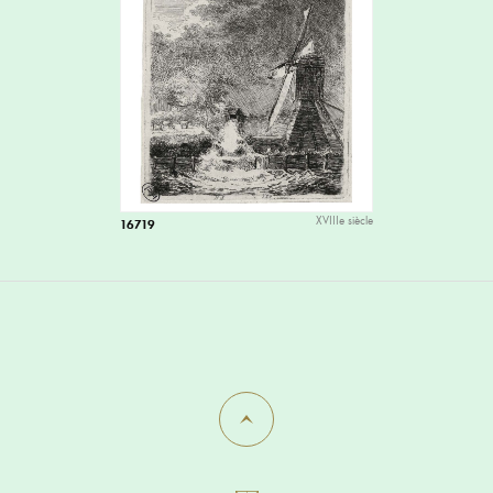
XVIIIe siècle
16719