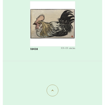
XIX-XX siècles
18438