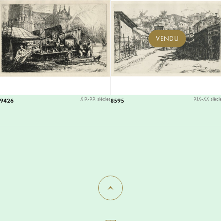
VENDU
XIX-XX siècles
XIX-XX siècl
19426
8595