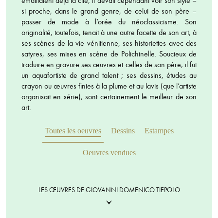
émaillaient déjà la cité, il devait cependant voir son style –
si proche, dans le grand genre, de celui de son père –
passer de mode à l’orée du néoclassicisme. Son
originalité, toutefois, tenait à une autre facette de son art, à
ses scènes de la vie vénitienne, ses historiettes avec des
satyres, ses mises en scène de Polichinelle. Soucieux de
traduire en gravure ses œuvres et celles de son père, il fut
un aquafortiste de grand talent ; ses dessins, études au
crayon ou œuvres finies à la plume et au lavis (que l’artiste
organisait en série), sont certainement le meilleur de son
art.
Toutes les oeuvres
Dessins
Estampes
Oeuvres vendues
LES ŒUVRES DE GIOVANNI DOMENICO TIEPOLO