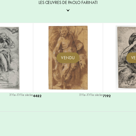
LES ŒUVRES DE PAOLO FARINATI
VENDU
V
XVIe-XVIIe siècles
XVIe-XVIIe siècles
4482
7192