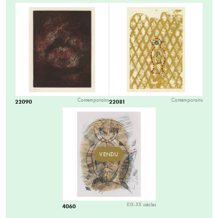
Contemporains
Contemporains
22090
22081
VENDU
XIX-XX siècles
4060