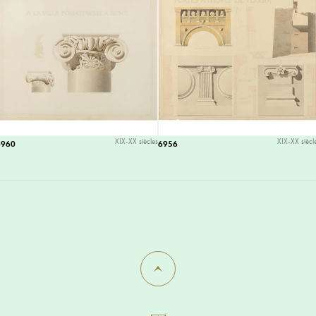
XIX-XX siècles
XIX-XX siècl
6960
6956