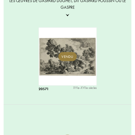
LES ŒUVRES DE GASPARD DUGHET, DIT GASPARD POUSSIN OU LE
GASPRE
VENDU
XVIe-XVIIe siècles
20571