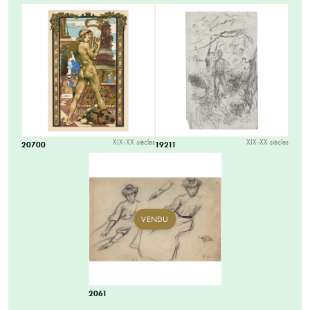
XIX-XX siècles
XIX-XX siècles
20700
19211
VENDU
2061