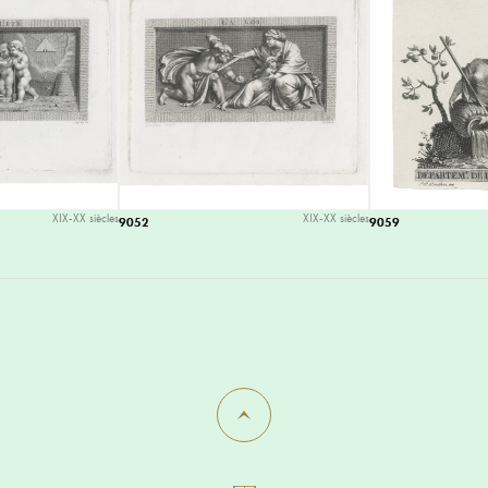
XIX-XX siècles
XIX-XX siècles
9052
9059