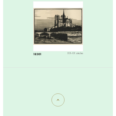
XIX-XX siècles
18301