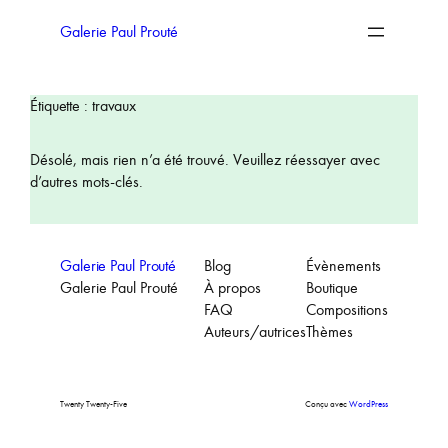
Aller
au
Galerie Paul Prouté
contenu
Étiquette :
travaux
Désolé, mais rien n’a été trouvé. Veuillez réessayer avec
d’autres mots-clés.
Galerie Paul Prouté
Blog
Évènements
Galerie Paul Prouté
À propos
Boutique
FAQ
Compositions
Auteurs/autrices
Thèmes
Twenty Twenty-Five
Conçu avec
WordPress