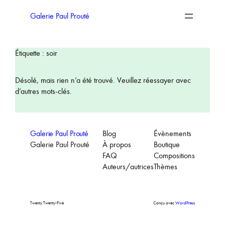
Aller
au
Galerie Paul Prouté
contenu
Étiquette :
soir
Désolé, mais rien n’a été trouvé. Veuillez réessayer avec
d’autres mots-clés.
Galerie Paul Prouté
Blog
Évènements
Galerie Paul Prouté
À propos
Boutique
FAQ
Compositions
Auteurs/autrices
Thèmes
Twenty Twenty-Five
Conçu avec
WordPress