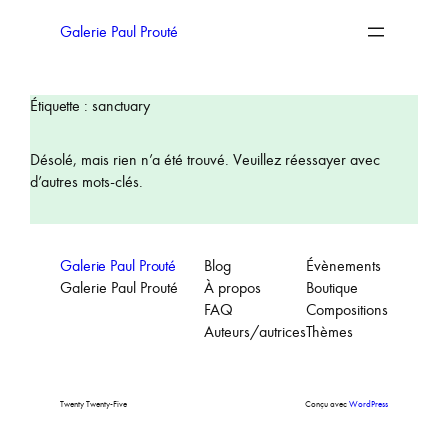
Aller
au
Galerie Paul Prouté
contenu
Étiquette :
sanctuary
Désolé, mais rien n’a été trouvé. Veuillez réessayer avec
d’autres mots-clés.
Galerie Paul Prouté
Blog
Évènements
Galerie Paul Prouté
À propos
Boutique
FAQ
Compositions
Auteurs/autrices
Thèmes
Twenty Twenty-Five
Conçu avec
WordPress