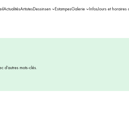
il
Actualités
Artistes
Dessins
en
Estampes
Galerie
Infos
Jours et horaires 
ec d’autres mots-clés.