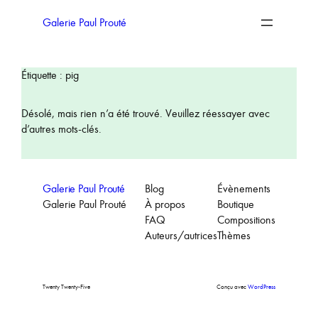
Aller
au
Galerie Paul Prouté
contenu
Étiquette :
pig
Désolé, mais rien n’a été trouvé. Veuillez réessayer avec
d’autres mots-clés.
Galerie Paul Prouté
Blog
Évènements
Galerie Paul Prouté
À propos
Boutique
FAQ
Compositions
Auteurs/autrices
Thèmes
Twenty Twenty-Five
Conçu avec
WordPress