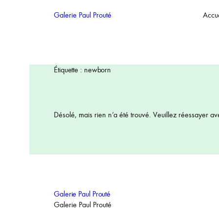
Aller
Galerie Paul Prouté
Accue
au
contenu
Étiquette :
newborn
Désolé, mais rien n’a été trouvé. Veuillez réessayer av
Galerie Paul Prouté
Galerie Paul Prouté