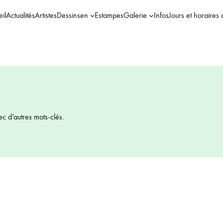
il
Actualités
Artistes
Dessins
en
Estampes
Galerie
Infos
Jours et horaires 
ec d’autres mots-clés.