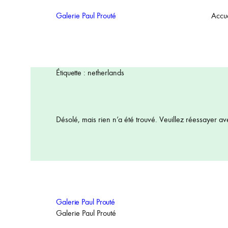
Aller
Galerie Paul Prouté
Accue
au
contenu
Étiquette :
netherlands
Désolé, mais rien n’a été trouvé. Veuillez réessayer av
Galerie Paul Prouté
Galerie Paul Prouté