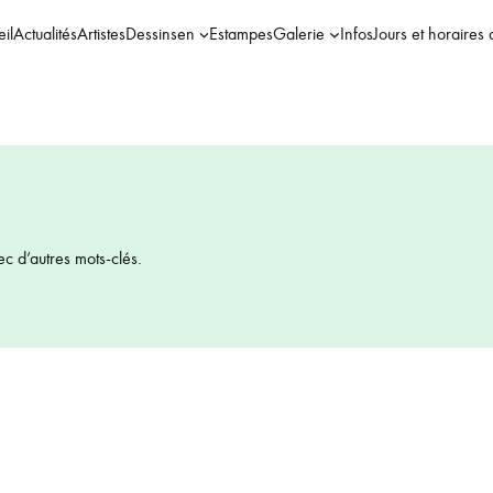
il
Actualités
Artistes
Dessins
en
Estampes
Galerie
Infos
Jours et horaires 
ec d’autres mots-clés.