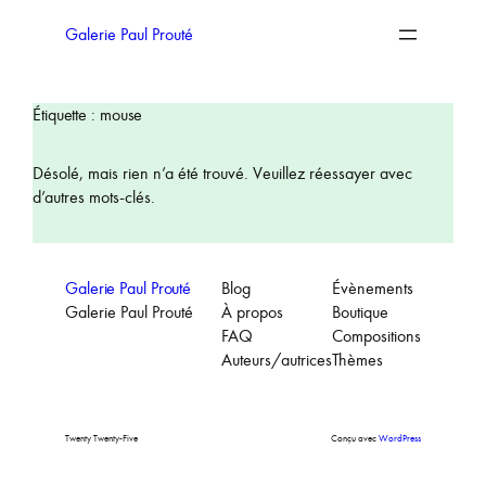
Aller
au
Galerie Paul Prouté
contenu
Étiquette :
mouse
Désolé, mais rien n’a été trouvé. Veuillez réessayer avec
d’autres mots-clés.
Galerie Paul Prouté
Blog
Évènements
Galerie Paul Prouté
À propos
Boutique
FAQ
Compositions
Auteurs/autrices
Thèmes
Twenty Twenty-Five
Conçu avec
WordPress