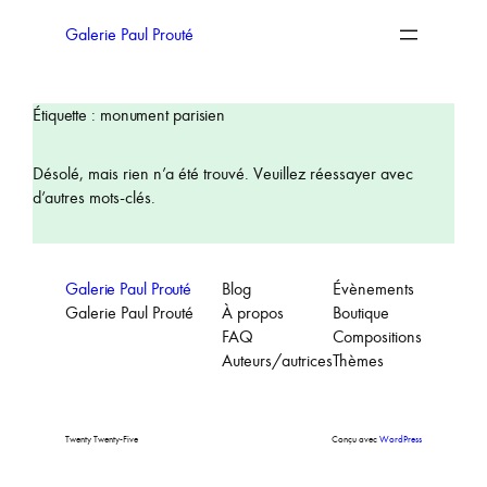
Aller
au
Galerie Paul Prouté
contenu
Étiquette :
monument parisien
Désolé, mais rien n’a été trouvé. Veuillez réessayer avec
d’autres mots-clés.
Galerie Paul Prouté
Blog
Évènements
Galerie Paul Prouté
À propos
Boutique
FAQ
Compositions
Auteurs/autrices
Thèmes
Twenty Twenty-Five
Conçu avec
WordPress