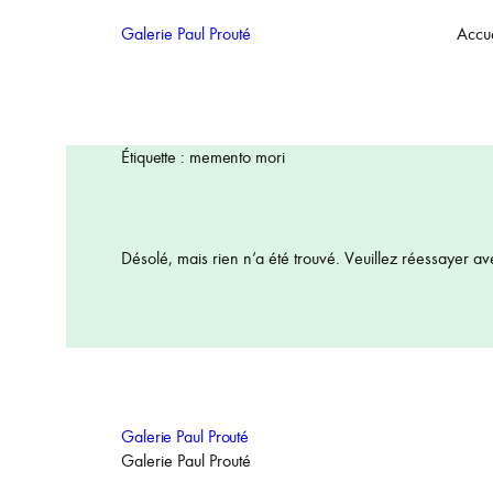
Aller
Galerie Paul Prouté
Accue
au
contenu
Étiquette :
memento mori
Désolé, mais rien n’a été trouvé. Veuillez réessayer av
Galerie Paul Prouté
Galerie Paul Prouté