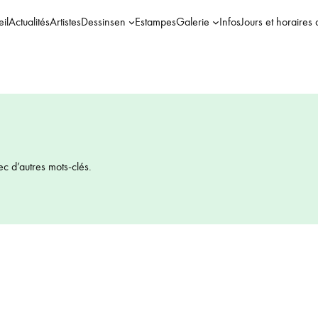
il
Actualités
Artistes
Dessins
en
Estampes
Galerie
Infos
Jours et horaires 
ec d’autres mots-clés.