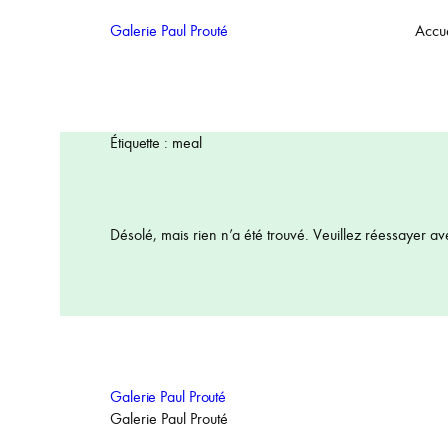
Aller
Galerie Paul Prouté
Accue
au
contenu
Étiquette :
meal
Désolé, mais rien n’a été trouvé. Veuillez réessayer av
Galerie Paul Prouté
Galerie Paul Prouté