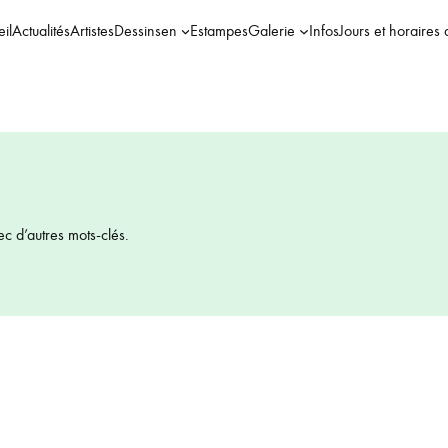
il
Actualités
Artistes
Dessins
en
Estampes
Galerie
Infos
Jours et horaires 
ec d’autres mots-clés.