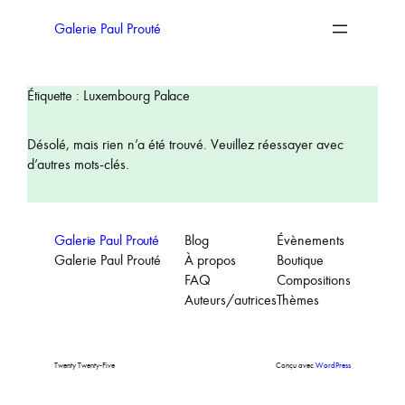
Aller
au
Galerie Paul Prouté
contenu
Étiquette :
Luxembourg Palace
Désolé, mais rien n’a été trouvé. Veuillez réessayer avec
d’autres mots-clés.
Galerie Paul Prouté
Blog
Évènements
Galerie Paul Prouté
À propos
Boutique
FAQ
Compositions
Auteurs/autrices
Thèmes
Twenty Twenty-Five
Conçu avec
WordPress