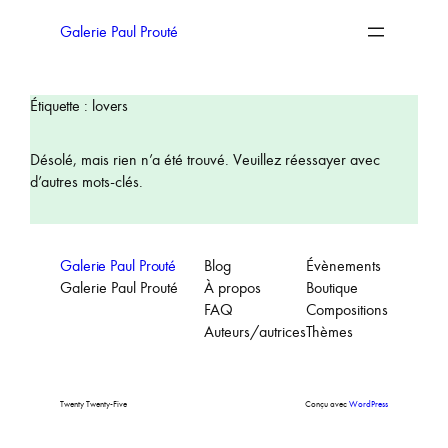
Aller
au
Galerie Paul Prouté
contenu
Étiquette :
lovers
Désolé, mais rien n’a été trouvé. Veuillez réessayer avec
d’autres mots-clés.
Galerie Paul Prouté
Blog
Évènements
Galerie Paul Prouté
À propos
Boutique
FAQ
Compositions
Auteurs/autrices
Thèmes
Twenty Twenty-Five
Conçu avec
WordPress