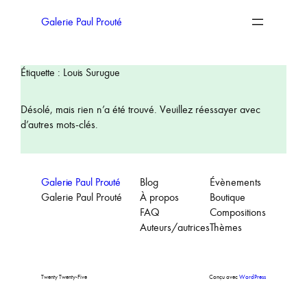
Aller
au
Galerie Paul Prouté
contenu
Étiquette :
Louis Surugue
Désolé, mais rien n’a été trouvé. Veuillez réessayer avec
d’autres mots-clés.
Galerie Paul Prouté
Blog
Évènements
Galerie Paul Prouté
À propos
Boutique
FAQ
Compositions
Auteurs/autrices
Thèmes
Twenty Twenty-Five
Conçu avec
WordPress