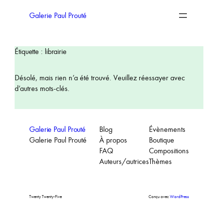
Aller
au
Galerie Paul Prouté
contenu
Étiquette :
librairie
Désolé, mais rien n’a été trouvé. Veuillez réessayer avec
d’autres mots-clés.
Galerie Paul Prouté
Blog
Évènements
Galerie Paul Prouté
À propos
Boutique
FAQ
Compositions
Auteurs/autrices
Thèmes
Twenty Twenty-Five
Conçu avec
WordPress