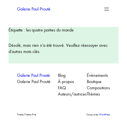
Aller
au
Galerie Paul Prouté
contenu
Étiquette :
les quatre parties du monde
Désolé, mais rien n’a été trouvé. Veuillez réessayer avec
d’autres mots-clés.
Galerie Paul Prouté
Blog
Évènements
Galerie Paul Prouté
À propos
Boutique
FAQ
Compositions
Auteurs/autrices
Thèmes
Twenty Twenty-Five
Conçu avec
WordPress