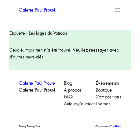
Aller
au
Galerie Paul Prouté
contenu
Étiquette :
Les loges du Vatican
Désolé, mais rien n’a été trouvé. Veuillez réessayer avec
d’autres mots-clés.
Galerie Paul Prouté
Blog
Évènements
Galerie Paul Prouté
À propos
Boutique
FAQ
Compositions
Auteurs/autrices
Thèmes
Twenty Twenty-Five
Conçu avec
WordPress