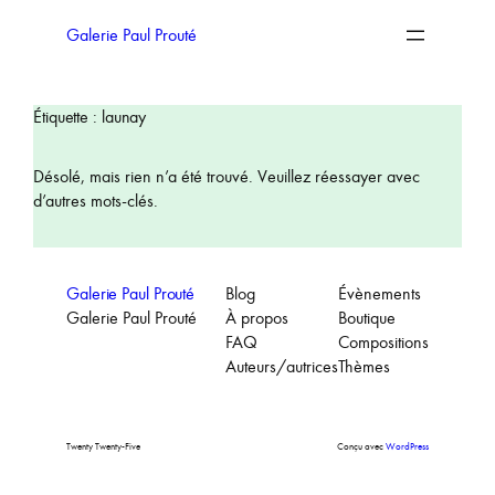
Aller
au
Galerie Paul Prouté
contenu
Étiquette :
launay
Désolé, mais rien n’a été trouvé. Veuillez réessayer avec
d’autres mots-clés.
Galerie Paul Prouté
Blog
Évènements
Galerie Paul Prouté
À propos
Boutique
FAQ
Compositions
Auteurs/autrices
Thèmes
Twenty Twenty-Five
Conçu avec
WordPress