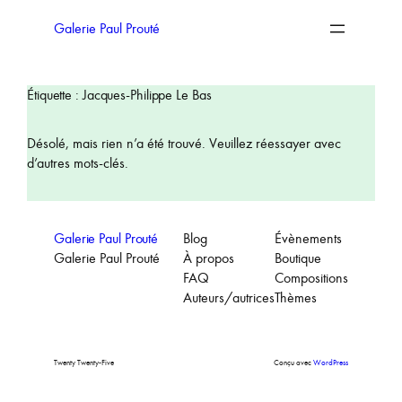
Aller
au
Galerie Paul Prouté
contenu
Étiquette :
Jacques-Philippe Le Bas
Désolé, mais rien n’a été trouvé. Veuillez réessayer avec
d’autres mots-clés.
Galerie Paul Prouté
Blog
Évènements
Galerie Paul Prouté
À propos
Boutique
FAQ
Compositions
Auteurs/autrices
Thèmes
Twenty Twenty-Five
Conçu avec
WordPress