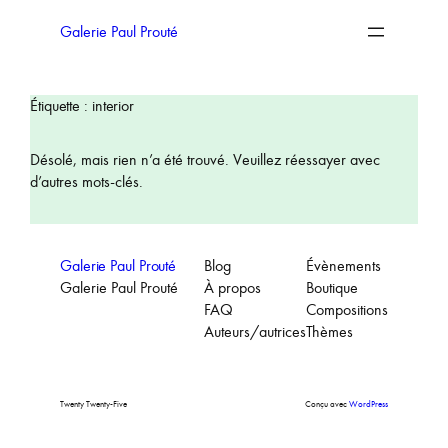
Aller
au
Galerie Paul Prouté
contenu
Étiquette :
interior
Désolé, mais rien n’a été trouvé. Veuillez réessayer avec
d’autres mots-clés.
Galerie Paul Prouté
Blog
Évènements
Galerie Paul Prouté
À propos
Boutique
FAQ
Compositions
Auteurs/autrices
Thèmes
Twenty Twenty-Five
Conçu avec
WordPress