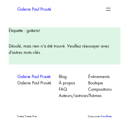
Aller
au
Galerie Paul Prouté
contenu
Étiquette :
guitarist
Désolé, mais rien n’a été trouvé. Veuillez réessayer avec
d’autres mots-clés.
Galerie Paul Prouté
Blog
Évènements
Galerie Paul Prouté
À propos
Boutique
FAQ
Compositions
Auteurs/autrices
Thèmes
Twenty Twenty-Five
Conçu avec
WordPress