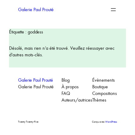
Aller
au
Galerie Paul Prouté
contenu
Étiquette :
goddess
Désolé, mais rien n’a été trouvé. Veuillez réessayer avec
d’autres mots-clés.
Galerie Paul Prouté
Blog
Évènements
Galerie Paul Prouté
À propos
Boutique
FAQ
Compositions
Auteurs/autrices
Thèmes
Twenty Twenty-Five
Conçu avec
WordPress