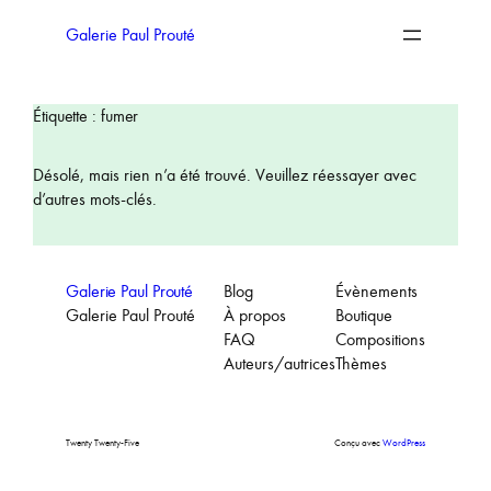
Aller
au
Galerie Paul Prouté
contenu
Étiquette :
fumer
Désolé, mais rien n’a été trouvé. Veuillez réessayer avec
d’autres mots-clés.
Galerie Paul Prouté
Blog
Évènements
Galerie Paul Prouté
À propos
Boutique
FAQ
Compositions
Auteurs/autrices
Thèmes
Twenty Twenty-Five
Conçu avec
WordPress