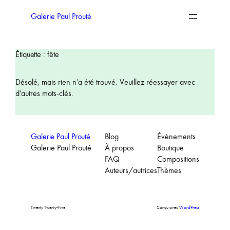
Aller
au
Galerie Paul Prouté
contenu
Étiquette :
fête
Désolé, mais rien n’a été trouvé. Veuillez réessayer avec
d’autres mots-clés.
Galerie Paul Prouté
Blog
Évènements
Galerie Paul Prouté
À propos
Boutique
FAQ
Compositions
Auteurs/autrices
Thèmes
Twenty Twenty-Five
Conçu avec
WordPress