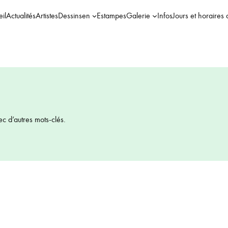
il
Actualités
Artistes
Dessins
en
Estampes
Galerie
Infos
Jours et horaires 
ec d’autres mots-clés.