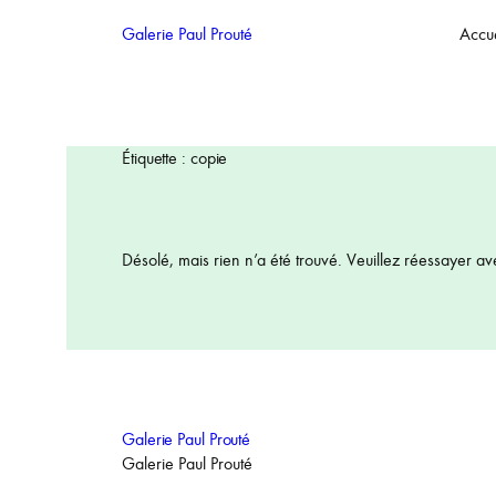
Aller
Galerie Paul Prouté
Accue
au
contenu
Étiquette :
copie
Désolé, mais rien n’a été trouvé. Veuillez réessayer av
Galerie Paul Prouté
Galerie Paul Prouté