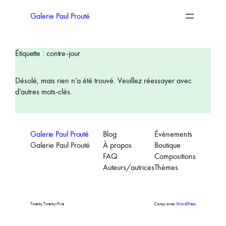
Aller
au
Galerie Paul Prouté
contenu
Étiquette :
contre-jour
Désolé, mais rien n’a été trouvé. Veuillez réessayer avec
d’autres mots-clés.
Galerie Paul Prouté
Blog
Évènements
Galerie Paul Prouté
À propos
Boutique
FAQ
Compositions
Auteurs/autrices
Thèmes
Twenty Twenty-Five
Conçu avec
WordPress