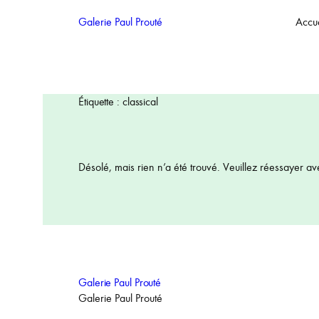
Aller
Galerie Paul Prouté
Accue
au
contenu
Étiquette :
classical
Désolé, mais rien n’a été trouvé. Veuillez réessayer av
Galerie Paul Prouté
Galerie Paul Prouté