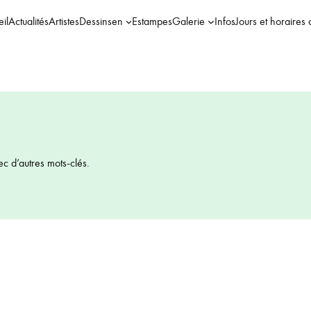
il
Actualités
Artistes
Dessins
en
Estampes
Galerie
Infos
Jours et horaires 
ec d’autres mots-clés.