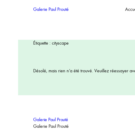
Aller
Galerie Paul Prouté
Accue
au
contenu
Étiquette :
cityscape
Désolé, mais rien n’a été trouvé. Veuillez réessayer av
Galerie Paul Prouté
Galerie Paul Prouté