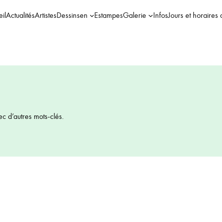
il
Actualités
Artistes
Dessins
en
Estampes
Galerie
Infos
Jours et horaires 
ec d’autres mots-clés.