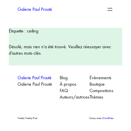
Aller
au
Galerie Paul Prouté
contenu
Étiquette :
ceiling
Désolé, mais rien n’a été trouvé. Veuillez réessayer avec
d’autres mots-clés.
Galerie Paul Prouté
Blog
Évènements
Galerie Paul Prouté
À propos
Boutique
FAQ
Compositions
Auteurs/autrices
Thèmes
Twenty Twenty-Five
Conçu avec
WordPress