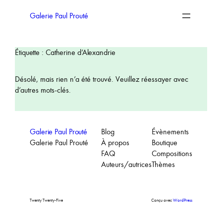
Aller
au
Galerie Paul Prouté
contenu
Étiquette :
Catherine d’Alexandrie
Désolé, mais rien n’a été trouvé. Veuillez réessayer avec
d’autres mots-clés.
Galerie Paul Prouté
Blog
Évènements
Galerie Paul Prouté
À propos
Boutique
FAQ
Compositions
Auteurs/autrices
Thèmes
Twenty Twenty-Five
Conçu avec
WordPress