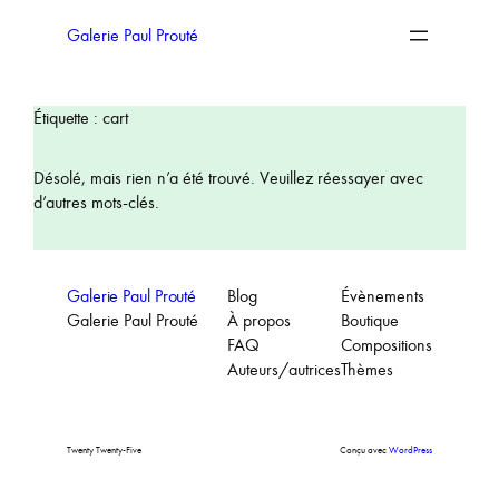
Aller
au
Galerie Paul Prouté
contenu
Étiquette :
cart
Désolé, mais rien n’a été trouvé. Veuillez réessayer avec
d’autres mots-clés.
Galerie Paul Prouté
Blog
Évènements
Galerie Paul Prouté
À propos
Boutique
FAQ
Compositions
Auteurs/autrices
Thèmes
Twenty Twenty-Five
Conçu avec
WordPress