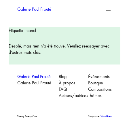
Aller
au
Galerie Paul Prouté
contenu
Étiquette :
canal
Désolé, mais rien n’a été trouvé. Veuillez réessayer avec
d’autres mots-clés.
Galerie Paul Prouté
Blog
Évènements
Galerie Paul Prouté
À propos
Boutique
FAQ
Compositions
Auteurs/autrices
Thèmes
Twenty Twenty-Five
Conçu avec
WordPress